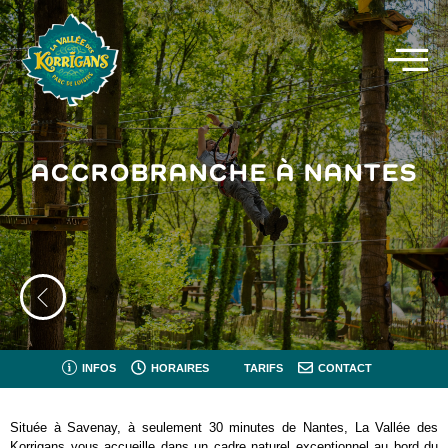
ACCROBRANCHE À NANTES
INFOS
HORAIRES
TARIFS
CONTACT
Située à Savenay, à seulement 30 minutes de Nantes, La Vallée des
Korrigans vous accueille dans un cadre naturel exceptionnel au bord du