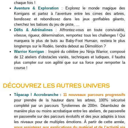
chaque fois !
Aventure & Exploration
: Explorez le monde magique des
Korrigans et partez à l’aventure entre les cimes des arbres,
bondissez et rebondissez dans les jeux gonflables géants,
cherchez les balises du jeu de piste, …
Défis & Adrénalines
:
Affrontez-vous en toute convivialité,
vitesse, rigueur, détermination, remportez tous les challenges ! Qui
marquera le plus de buts au Baby-Foot Humain, restera le plus
longtemps sur le Rodéo, tiendra debout au Démolition ?
Warrior Korrigan
: Inspiré du célèbre jeu Ninja Warrior, composé
de 12 ateliers d’obstacles variés, techniques et ludiques, il faudra
plus compter sur son agilité que sur sa force pour remporter la
course !
DÉCOUVREZ LES AUTRES UNIVERS
Tépacap ! Accrobranche :
11 nouveaux parcours progressifs
pour prendre de la hauteur dans les arbres, 100% sécurisé
complété par un parcours Tyroliennes de 200m. Déambulez de
manière plus ou moins acrobatique entre les ateliers, de passerelle
en passerelle sur des parcours évolutifs et des jeux adaptés à tous
les niveaux pour de multiples émotions. À partir de cette année,
vous assisterez aux explications du matériel et de l’activité via