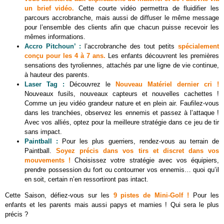
un brief vidéo.
Cette courte vidéo permettra de fluidifier les
parcours accrobranche, mais aussi de diffuser le même message
pour l’ensemble des clients afin que chacun puisse recevoir les
mêmes informations.
Accro Pitchoun’ :
l’accrobranche des tout petits
spécialement
conçu pour les 4 à 7 ans.
Les enfants découvrent les premières
sensations des tyroliennes, attachés par une ligne de vie continue,
à hauteur des parents.
Laser Tag :
Découvrez le
Nouveau Matériel dernier cri !
Nouveaux fusils, nouveaux capteurs et nouvelles cachettes !
Comme un jeu vidéo grandeur nature et en plein air. Faufilez-vous
dans les tranchées, observez les ennemis et passez à l’attaque !
Avec vos alliés, optez pour la meilleure stratégie dans ce jeu de tir
sans impact.
Paintball
:
Pour les plus guerriers, rendez-vous au terrain de
Paintball.
Soyez précis dans vos tirs et discret dans vos
mouvements !
Choisissez votre stratégie avec vos équipiers,
prendre possession du fort ou contourner vos ennemis… quoi qu’il
en soit, certain n’en ressortiront pas intact.
Cette Saison, défiez-vous sur les
9 pistes de Mini-Golf !
Pour les
enfants et les parents mais aussi papys et mamies ! Qui sera le plus
précis ?