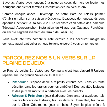
Savenay. Après avoir rencontré la neige au cours du mois de février, les
Korrigans ont bientôt terminé l’installation des nouveaux jeux.
Comme chaque année, l’hivernage de notre Parc de Loisirs permet
d’établir un bilan sur la saison précédente. Beaucoup de nouveautés sont
apparues pendant la saison 2020. La reconstruction totale des parcours
Tépacap! Accrobranche, l’installation du Village des Cabanes Perchées,
ou encore l’agrandissement du terrain de Laser Tag.
Vous avez été très nombreux l’été dernier à les découvrir malgré un
contexte aussi particulier et nous tenions encore à vous en remercier.
PARCOUREZ NOS 5 UNIVERS SUR LA
PLAINE DE JEUX
Le Parc de Loisirs
La Vallée des Korrigans
c’est tout d’abord 5 Univers
répartis sur une grande Vallée de 15 000 m² :
Pitchoun’
: l’espace dédié aux petits enfants dès 3 ans en toute
sécurité, sans les grands pour les embêter ! Des activités ludiques
et des jeux de motricité à partager avec les parents.
Adresse & Précision :
jeux d’adresse étonnants et atypiques tels
que les lancers de frisbees, les tirs dans le Home Ball, les balles
sur la Cible Géante, les jeux en bois. Soyez le plus précis à